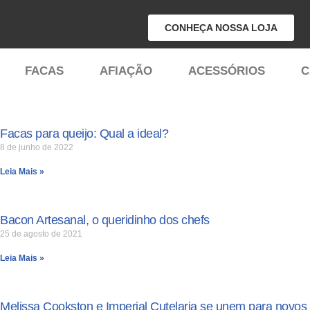
CONHEÇA NOSSA LOJA
Pular
para
FACAS
AFIAÇÃO
ACESSÓRIOS
C
o
conteúdo
Facas para queijo: Qual a ideal?
8 de junho de 2022
Leia Mais »
Bacon Artesanal, o queridinho dos chefs
25 de agosto de 2021
Leia Mais »
Melissa Cookston e Imperial Cutelaria se unem para novos