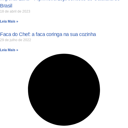
Brasil
18 de abril de 2023
Leia Mais »
Faca do Chef: a faca coringa na sua cozinha
29 de julho de 2022
Leia Mais »