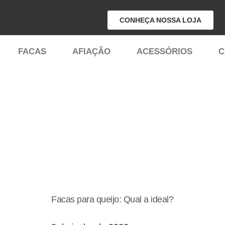
CONHEÇA NOSSA LOJA
Pular
para
FACAS
AFIAÇÃO
ACESSÓRIOS
C
o
conteúdo
Facas para queijo: Qual a ideal?