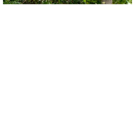
Largados e Pelados: Participante conta como
foi sua experiência na selva
14 de janeiro de 2022
Leia Mais »