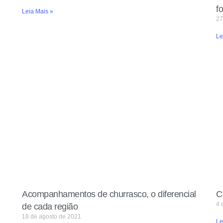
f
Leia Mais »
27
Le
Acompanhamentos de churrasco, o diferencial
C
4 
de cada região
18 de agosto de 2021
Le