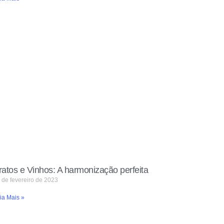
ratos e Vinhos: A harmonização perfeita
 de fevereiro de 2023
ia Mais »