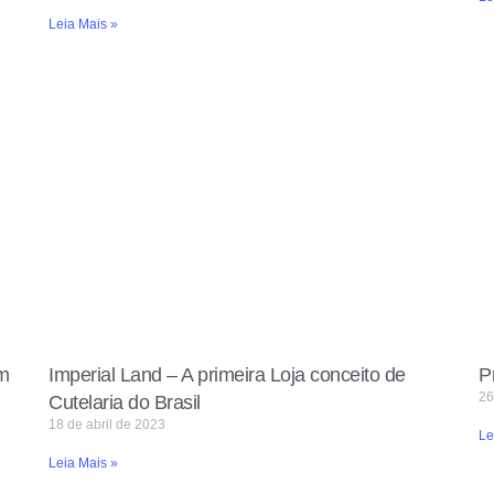
Leia Mais »
em
Imperial Land – A primeira Loja conceito de
P
26
Cutelaria do Brasil
18 de abril de 2023
Le
Leia Mais »