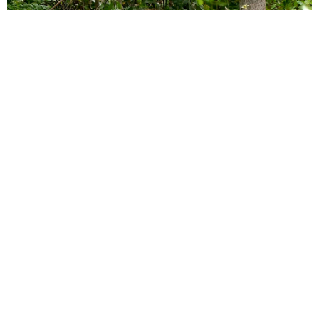
Largados e Pelados: Participante conta como
foi sua experiência na selva
14 de janeiro de 2022
Leia Mais »