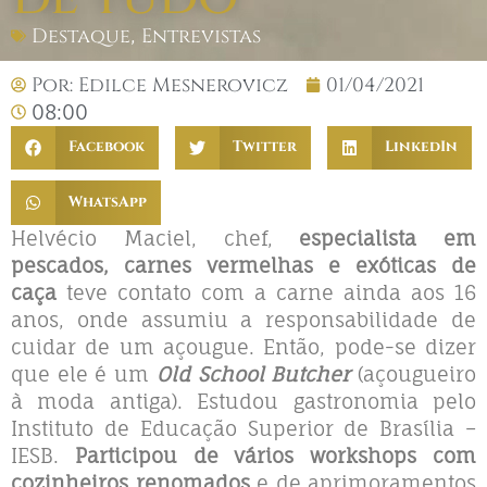
Destaque
,
Entrevistas
Por:
Edilce Mesnerovicz
01/04/2021
08:00
Facebook
Twitter
LinkedIn
WhatsApp
Helvécio Maciel, chef,
especialista em
pescados, carnes vermelhas e exóticas de
caça
teve contato com a carne ainda aos 16
anos, onde assumiu a responsabilidade de
cuidar de um açougue. Então, pode-se dizer
que ele é um
Old School Butcher
(açougueiro
à moda antiga). Estudou gastronomia pelo
Instituto de Educação Superior de Brasília –
IESB.
Participou de vários workshops com
cozinheiros renomados
e de aprimoramentos