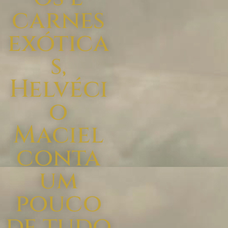
carnes
exótica
s,
Helvéci
o
Maciel
conta
um
pouco
de tudo