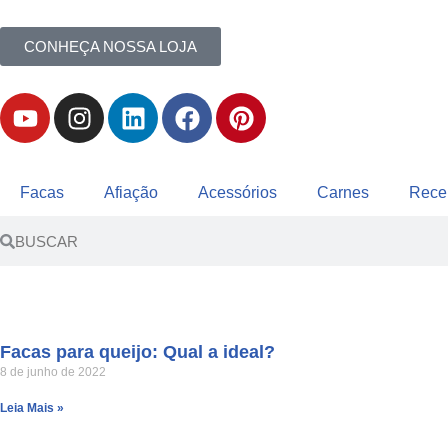
CONHEÇA NOSSA LOJA
Pular
para
o
conteúdo
Facas
Afiação
Acessórios
Carnes
Rece
Facas para queijo: Qual a ideal?
8 de junho de 2022
Leia Mais »