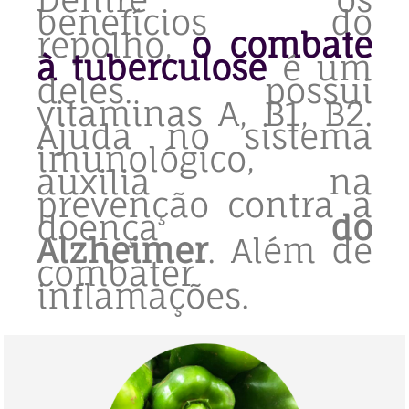
benefícios do
repolho,
o
combate
à tuberculose
é um
deles. possui
vitaminas A, B1, B2.
Ajuda no sistema
imunológico,
auxilia na
prevenção contra a
doença
do
Alzheimer
. Além de
combater
inflamações.