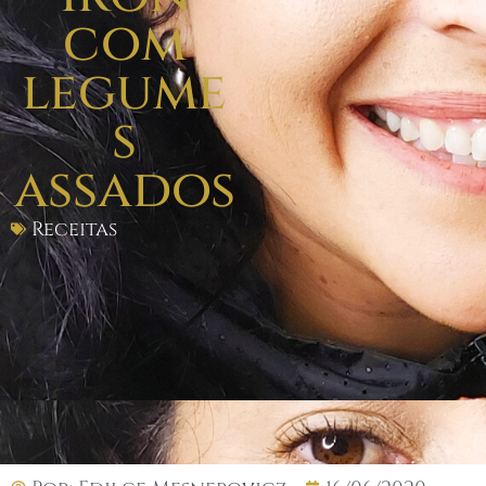
com
legume
s
assados
Receitas