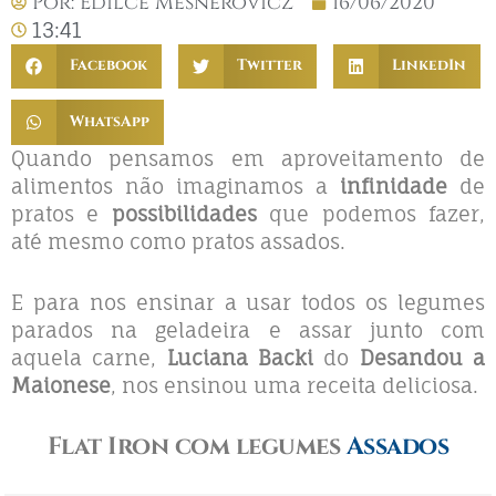
Por:
Edilce Mesnerovicz
16/06/2020
13:41
Facebook
Twitter
LinkedIn
WhatsApp
Quando pensamos em aproveitamento de
alimentos não imaginamos a
infinidade
de
pratos e
possibilidades
que podemos fazer,
até mesmo como pratos assados.
E para nos ensinar a usar todos os legumes
parados na geladeira e assar junto com
aquela carne,
Luciana Backi
do
Desandou a
Maionese
, nos ensinou uma receita deliciosa.
Flat Iron com legumes
Assados