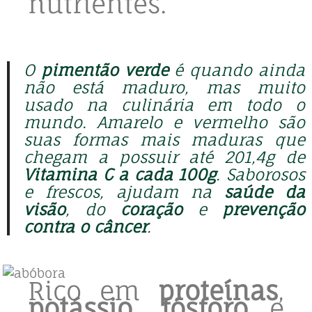
nutrientes.
O
pimentão verde
é quando ainda
não está maduro, mas muito
usado na culinária em todo o
mundo. Amarelo e vermelho são
suas formas mais maduras que
chegam a possuir até 201,4g de
Vitamina C
a cada 100g
. Saborosos
e frescos, ajudam na
saúde da
visão
, do
coração
e
prevenção
contra o câncer
.
Rico em
proteínas
,
potássio
,
fósforo
e