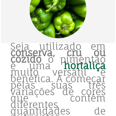
Seja utilizado em
conserva, cru ou
cozido
o pimentão
é uma
hortaliça
muito versátil e
benéfica. A começar
pelas suas três
variações de cores
que contém
diferentes
quantidades de