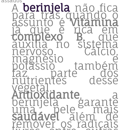
A
berinjela
não fica
para trás quando o
assunto é
Vitamina
já que é rica em
complexo B
, que
auxilia no sistema
nervoso. Cálcio,
magnésio e
potássio também
faz parte dos
nutrientes desse
vegetal.
Antioxidante
, a
berinjela garante
uma pele mais
saudável
além de
remover os radicais