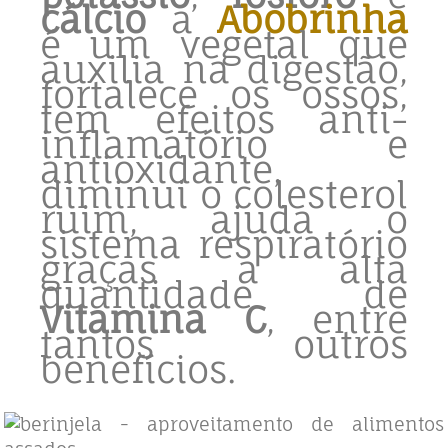
cálcio
a
Abobrinha
é um vegetal que
auxilia na digestão,
fortalece os ossos,
tem efeitos anti-
inflamatório e
antioxidante,
diminui o colesterol
ruim, ajuda o
sistema respiratório
graças a alta
quantidade de
Vitamina C
, entre
tantos outros
benefícios.